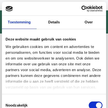
Toestemming
Details
Over
Profiel
Deze website maakt gebruik van cookies
V-test® | Energiecontracten
We gebruiken cookies om content en advertenties te
vergelijken
personaliseren, om functies voor social media te bieden
en om ons websiteverkeer te analyseren. Ook delen we
informatie over uw gebruik van onze site met onze
1. Zoek een contract voor
partners voor social media, adverteren en analyse. Deze
Plaats
partners kunnen deze gegevens combineren met andere
Selecteer een postcode
informatie die u aan ze heeft verstrekt of die ze hebben
verzameld op basis van uw gebruik van hun services.
Plaats
Mijn woning
Mijn onderneming
Andere (bv. tweede verblijf)
Toestemmingsselectie
Noodzakelijk
Energietype