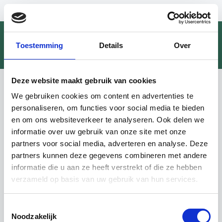
Toestemming
Details
Over
Profiel
Deze website maakt gebruik van cookies
V-test® | Energiecontracten
We gebruiken cookies om content en advertenties te
vergelijken
personaliseren, om functies voor social media te bieden
en om ons websiteverkeer te analyseren. Ook delen we
informatie over uw gebruik van onze site met onze
1. Zoek een contract voor
partners voor social media, adverteren en analyse. Deze
Plaats
partners kunnen deze gegevens combineren met andere
Selecteer een postcode
informatie die u aan ze heeft verstrekt of die ze hebben
verzameld op basis van uw gebruik van hun services.
Plaats
Mijn woning
Mijn onderneming
Andere (bv. tweede verblijf)
Toestemmingsselectie
Noodzakelijk
Energietype